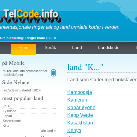
internasjonale ringer tall og land område koder i verden
Din plassering:
Ringer kode
» k... »
Hjem
Språk
Land
Landskode
på Mobile
land "K..."
m.TelCode.info optimalisert for
mobiltelefoner
Land som starter med bokstaven
Side Nyheter
TelCode.info startet i 2014.
Kambodsja
mest populær land
Kamerun
USA
Kanariøyene
Tyskland
Kapp Verde
Japan
Storbritannia
Kasakhstan
Kina
Kenya
alle land >