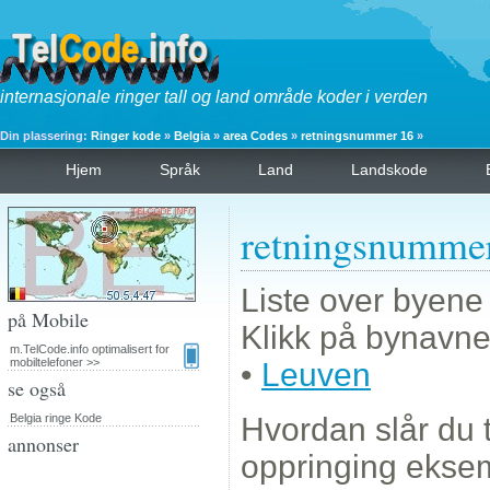
internasjonale ringer tall og land område koder i verden
Din plassering:
Ringer kode
»
Belgia
»
area Codes
»
retningsnummer 16
»
Hjem
Språk
Land
Landskode
retningsnumme
Liste over byene
på Mobile
Klikk på bynavnet
m.TelCode.info optimalisert for
mobiltelefoner >>
•
Leuven
se også
Belgia ringe Kode
Hvordan slår du 
annonser
oppringing eks