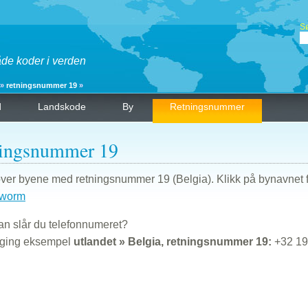
S
åde koder i verden
»
retningsnummer 19
»
d
Landskode
By
Retningsnummer
ningsnummer 19
over byene med retningsnummer 19 (Belgia). Klikk på bynavnet f
gworm
n slår du telefonnumeret?
nging eksempel
utlandet » Belgia, retningsnummer 19:
+32 19 