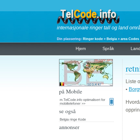
internasjonale ringer tall og land omr
Din plassering:
Ringer kode
»
Belgia
»
area Codes
Hjem
Språk
Lan
ret
Liste 
•
Bor
på Mobile
m.TelCode.info optimalisert for
Hvorda
mobiltelefoner >>
se også
oppri
Belgia ringe Kode
annonser