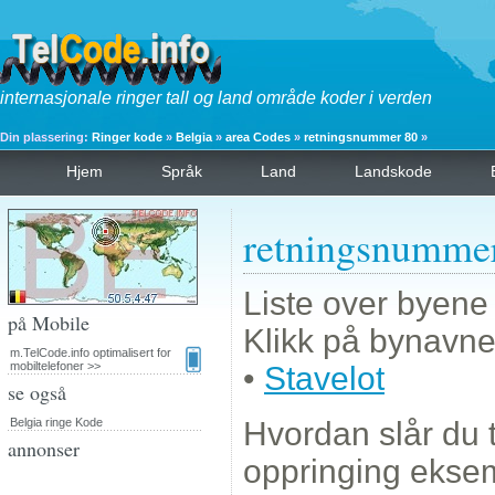
internasjonale ringer tall og land område koder i verden
Din plassering:
Ringer kode
»
Belgia
»
area Codes
»
retningsnummer 80
»
Hjem
Språk
Land
Landskode
retningsnumme
Liste over byene
på Mobile
Klikk på bynavnet
m.TelCode.info optimalisert for
mobiltelefoner >>
•
Stavelot
se også
Belgia ringe Kode
Hvordan slår du 
annonser
oppringing eks