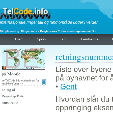
internasjonale ringer tall og land område koder i verden
Din plassering:
Ringer kode
»
Belgia
»
area Codes
»
retningsnummer 9
»
Hjem
Språk
Land
Landskode
retningsnumme
Liste over byene
på Mobile
på bynavnet for 
m.TelCode.info optimalisert for
mobiltelefoner >>
•
Gent
se også
Belgia ringe Kode
Hvordan slår du 
annonser
oppringing eks