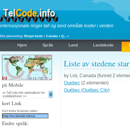
internasjonale ringer tall og land område koder i verden
Din plassering:
Ringer kode
»
Canada
»
Q...
»
Hjem
Språk
Land
Landskode
Liste av stedene st
by List, Canada (funnet 2 elemen
Quebec
(2 elementer)
på Mobile
Québec (Québec City)
m.TelCode.info optimalisert for
mobiltelefoner >>
kort Link
Kort lenke til denne siden:
Endre språk: