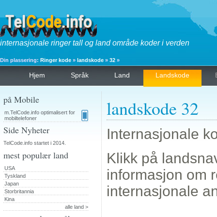
internasjonale ringer tall og land område koder i verden
Din plassering:
Ringer kode
»
landskode
»
32
»
Hjem
Språk
Land
Landskode
på Mobile
landskode 32
m.TelCode.info optimalisert for
mobiltelefoner
Side Nyheter
Internasjonale ko
TelCode.info startet i 2014.
mest populær land
Klikk på landsnav
USA
informasjon om r
Tyskland
Japan
internasjonale anr
Storbritannia
Kina
alle land >