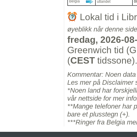
Belgia
utlandet
0
Lokal tid i L
øyeblikk når denne side
fredag, 2026-08
Greenwich tid (G
(
CEST
tidssone)
Kommentar: Noen data k
Les mer på Disclaimer 
*Noen land har forskjelli
vår nettside for mer inf
**Mange telefoner har pr
bare et plusstegn (+).
***Ringer fra Belgia m