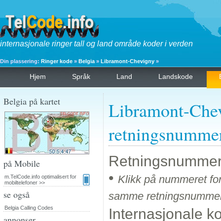
internasjonale ringer tall og land område koder i verden
Din plassering:
Ringer kode
»
Belgia
»
Libramont-Chevigny
»
Hjem
Språk
Land
Landskode
Belgia på kartet
Libramont-Che
retningsnumme
Retningsnummer
på Mobile
•
Klikk på nummeret for
m.TelCode.info optimalisert for
mobiltelefoner >>
se også
samme retningsnummer
Belgia Calling Codes
Internasjonale k
annonser