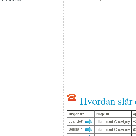
Hvordan slår 
ringer fra
ringe til
o
utlandet*
Libramont-Chevigny
+
Belgia***
Libramont-Chevigny
(